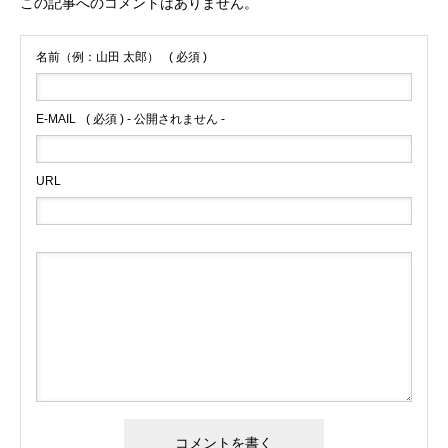
この記事へのコメントはありません。
仲間を知る
名前（例：山田 太郎）
( 必須 )
入社案内パンフレット
E-MAIL
( 必須 ) - 公開されません -
お知らせ
URL
よくある質問
採用情報
コーポレートサイト