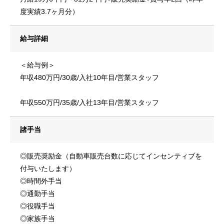
度実績3.7ヶ月分）
給与詳細
＜給与例＞
基本を知る
年収480万円/30歳/入社10年目/営業スタッフ
会社を知る
年収550万円/35歳/入社13年目/営業スタッフ
仲間を知る
諸手当
入社案内パンフレット
◎販売奨励金（自動車販売台数に応じてインセンティブを
付与いたします）
お知らせ
◎時間外手当
◎通勤手当
よくある質問
◎役職手当
◎家族手当
採用情報